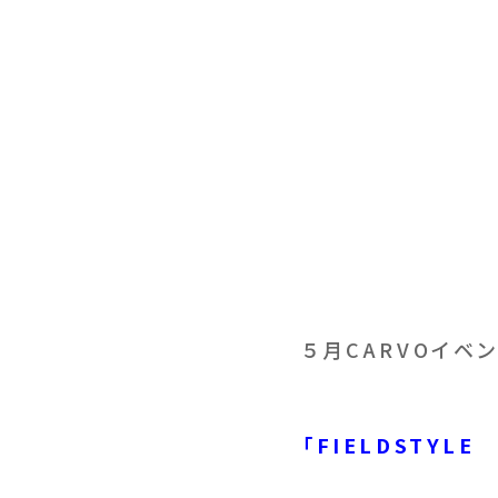
５月CARVOイベ
「FIELDSTYLE