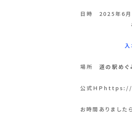
日時 2025年6月7
8日（日）1
入
入
場所
道の駅め
公式ＨＰ
https:/
お時間ありました