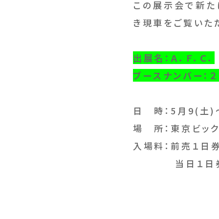
この展示会で新た
き現車をご覧いた
出展名：Ａ．Ｆ．Ｃ．
ブースナンバー：２
日 時：5月9(土)～
場 所：東京ビッ
入場料：前売１日券：
当日１日券：2